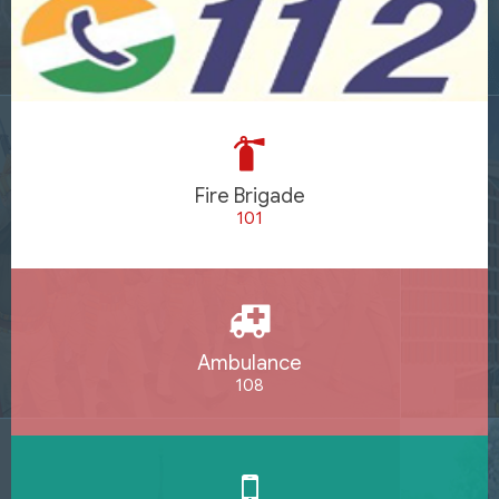
Fire Brigade
101
Ambulance
108