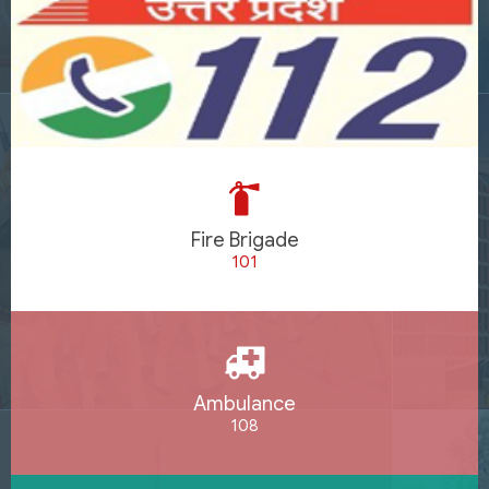
Fire Brigade
101
Ambulance
108