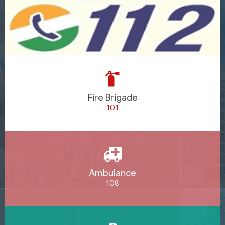
Fire Brigade
101
Ambulance
108