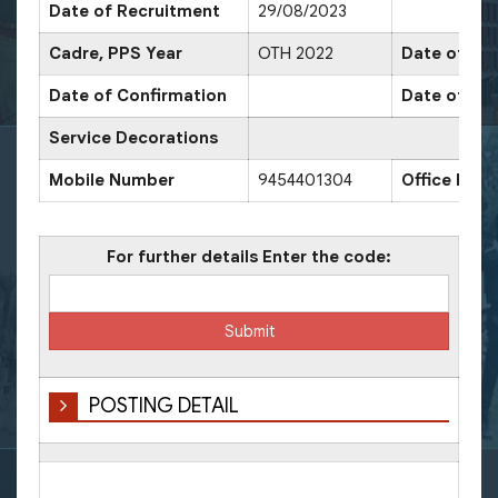
Date of Recruitment
29/08/2023
Cadre, PPS Year
OTH 2022
Date of Pro
Date of Confirmation
Date of Pro
Service Decorations
Mobile Number
9454401304
Office Num
For further details Enter the code:
POSTING DETAIL