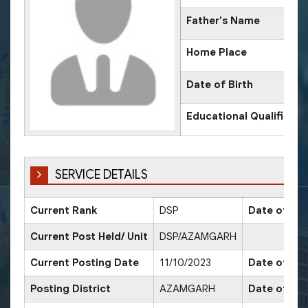
Father's Name
Home Place
Date of Birth
Educational Qualificati
SERVICE DETAILS
Current Rank
DSP
Date of Pr
Current Post Held/ Unit
DSP/AZAMGARH
Current Posting Date
11/10/2023
Date of Sr.
Posting District
AZAMGARH
Date of Pr