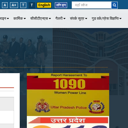
A
A+
T
T
English
लॉग इन
पलाइन
कार्मिक
सीसीटीएनएस
गैलरी
संपर्क सूत्र
गुड वर्क/प्रेस विज्ञप्ति