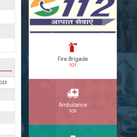
Fire Brigade
101
023
Ambulance
108