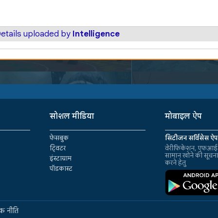
etails uploaded by
Intelligence
सोशल मीडिया
मोबाइल ऐप
फेसबुक
सिटीजन सर्विसेस ऐप
ट्विटर
वेरीफिकेशन, एफआईआ
सामान खोने की सूचन
इंस्टाग्राम
करने हेतु
पॉडकास्ट
क नीति