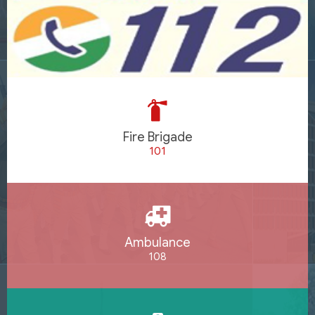
Fire Brigade
101
Ambulance
108