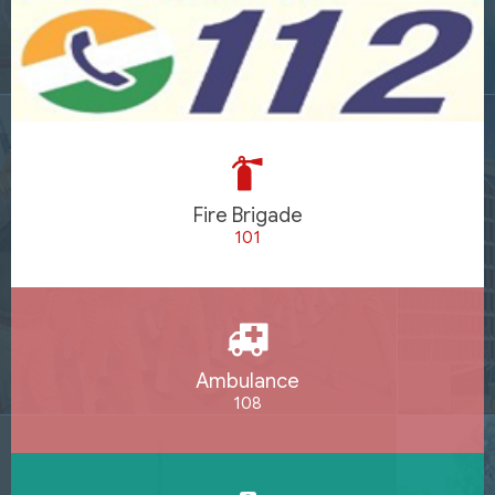
Fire Brigade
101
Ambulance
108