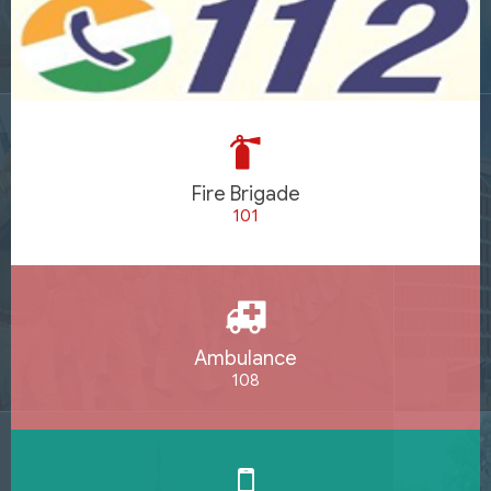
Fire Brigade
101
Ambulance
108