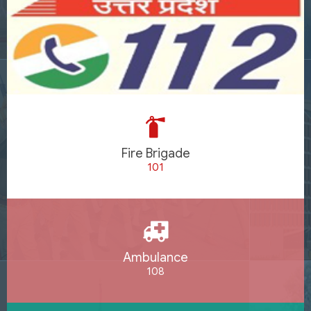
Fire Brigade
101
Ambulance
108