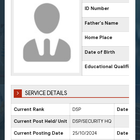
ID Number
Father's Name
Home Place
Date of Birth
Educational Qualificati
SERVICE DETAILS
Current Rank
DSP
Date of P
Current Post Held/ Unit
DSP/SECURITY HQ
Current Posting Date
25/10/2024
Date of S