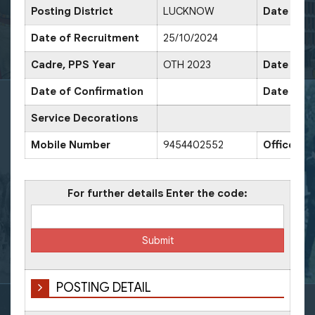
Posting District
LUCKNOW
Date of P
Date of Recruitment
25/10/2024
Cadre, PPS Year
OTH 2023
Date of P
Date of Confirmation
Date of P
Service Decorations
Mobile Number
9454402552
Office N
For further details Enter the code:
POSTING DETAIL