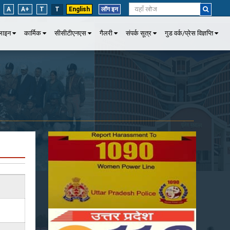
A
A+
T
T
English
लॉग इन
पलाइन
कार्मिक
सीसीटीएनएस
गैलरी
संपर्क सूत्र
गुड वर्क/प्रेस विज्ञप्ति