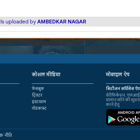
ils uploaded by
AMBEDKAR NAGAR
सोशल मीडिया
मोबाइल ऐप
फेसबुक
सिटीजन सर्विसेस ऐप
ट्विटर
वेरीफिकेशन, एफआईआ
सामान खोने की सूचन
इंस्टाग्राम
करने हेतु
पॉडकास्ट
क नीति