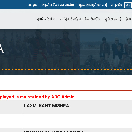
होम
स्क्रीन रीडर का उपयोग
मुख्य सामग्री पर जाएं
साइटमैप
A-
हमारे बारे में
जनहित-सेवाएँ/नागरिक सेवाएँ
पुलिस इकाई
हैल्
A
splayed is maintained by ADG Admin
LAXMI KANT MISHRA