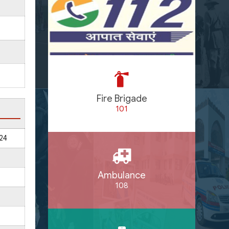
Fire Brigade
101
24
Ambulance
108