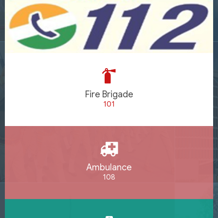
Fire Brigade
101
Ambulance
108