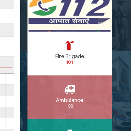
Fire Brigade
101
Ambulance
108