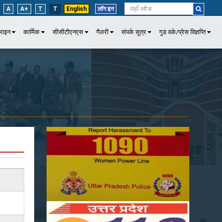
A
A+
T
T
English
लॉग इन
पलाइन
कार्मिक
सीसीटीएनएस
गैलरी
संपर्क सूत्र
गुड वर्क/प्रेस विज्ञप्ति