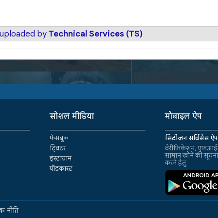
s uploaded by
Technical Services (TS)
सोशल मीडिया
मोबाइल ऐप
फेसबुक
सिटीजन सर्विसेस ऐप
ट्विटर
वेरीफिकेशन, एफआईआ
सामान खोने की सूचन
इंस्टाग्राम
करने हेतु
पॉडकास्ट
क नीति