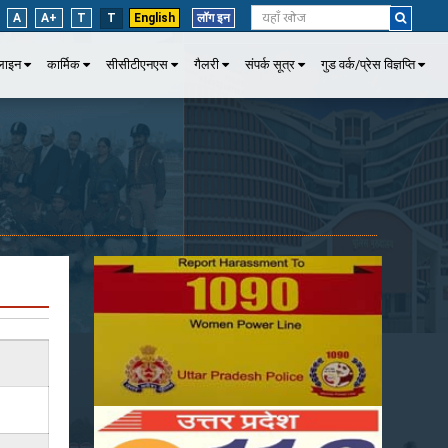
A
A+
T
T
English
लॉग इन
पलाइन
कार्मिक
सीसीटीएनएस
गैलरी
संपर्क सूत्र
गुड वर्क/प्रेस विज्ञप्ति