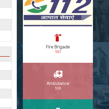
Fire Brigade
101
Ambulance
108