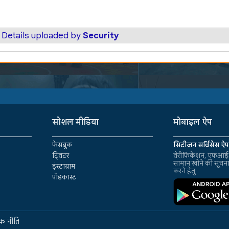
 Details uploaded by
Security
सोशल मीडिया
मोबाइल ऐप
फेसबुक
सिटीजन सर्विसेस ऐप
ट्विटर
वेरीफिकेशन, एफआईआ
सामान खोने की सूचन
इंस्टाग्राम
करने हेतु
पॉडकास्ट
क नीति