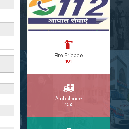
Fire Brigade
101
Ambulance
108