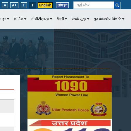
A
A+
T
T
English
लॉग इन
पलाइन
कार्मिक
सीसीटीएनएस
गैलरी
संपर्क सूत्र
गुड वर्क/प्रेस विज्ञप्ति