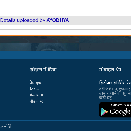
 Details uploaded by
AYODHYA
सोशल मीडिया
मोबाइल ऐप
फेसबुक
सिटीजन सर्विसेस ऐप
ट्विटर
वेरीफिकेशन, एफआईआ
सामान खोने की सूचन
इंस्टाग्राम
करने हेतु
पॉडकास्ट
क नीति