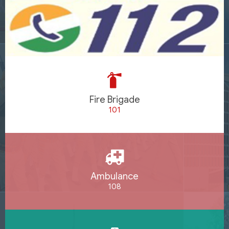
Fire Brigade
101
Ambulance
108