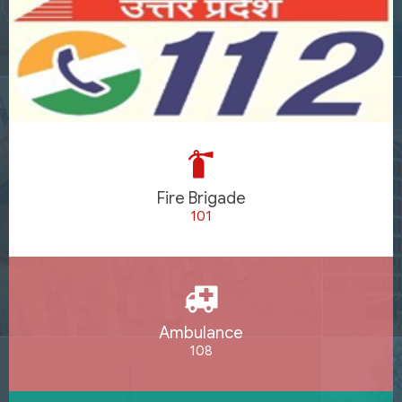
Fire Brigade
101
Ambulance
108