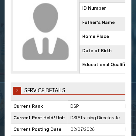
ID Number
Father's Name
Home Place
Date of Birth
Educational Qualificati
SERVICE DETAILS
Current Rank
DSP
Date
Current Post Held/ Unit
DSP/Training Directorate
Current Posting Date
02/07/2026
Date