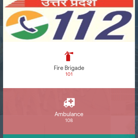
Fire Brigade
101
Ambulance
108