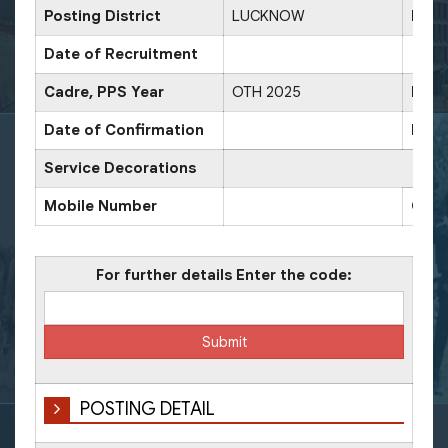
Posting District
LUCKNOW
Date
Date of Recruitment
Cadre, PPS Year
OTH 2025
Date
Date of Confirmation
Date
Service Decorations
Mobile Number
Offi
For further details Enter the code:
POSTING DETAIL