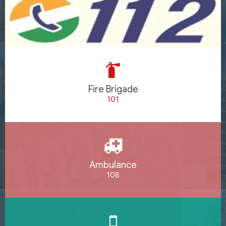
Fire Brigade
101
Ambulance
108