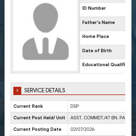
ID Number
Father's Name
Home Place
Date of Birth
Educational Qualificati
SERVICE DETAILS
Current Rank
DSP
D
Current Post Held/ Unit
ASST. COMMDT./47 BN. PAC
Current Posting Date
02/07/2026
D