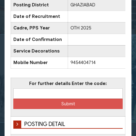
Posting District
GHAZIABAD
D
Date of Recruitment
Cadre, PPS Year
OTH 2025
D
Date of Confirmation
D
Service Decorations
Mobile Number
9454404714
O
For further details Enter the code:
POSTING DETAIL