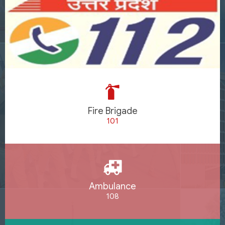
Fire Brigade
101
Ambulance
108