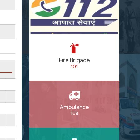
Fire Brigade
101
Ambulance
108