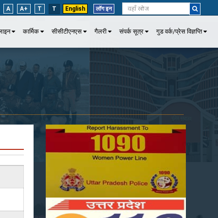
A
A+
T
T
English
लॉग इन
पलाइन
कार्मिक
सीसीटीएनएस
गैलरी
संपर्क सूत्र
गुड वर्क/प्रेस विज्ञप्ति