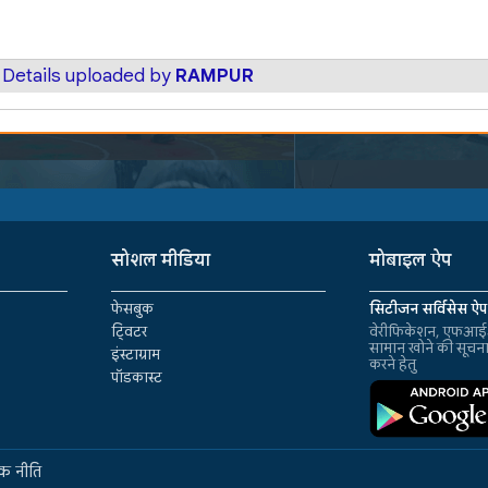
 Details uploaded by
RAMPUR
सोशल मीडिया
मोबाइल ऐप
फेसबुक
सिटीजन सर्विसेस ऐप
ट्विटर
वेरीफिकेशन, एफआईआ
सामान खोने की सूचन
इंस्टाग्राम
करने हेतु
पॉडकास्ट
क नीति