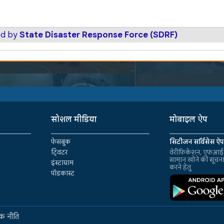
ed by
State Disaster Response Force (SDRF)
सोशल मीडिया
मोबाइल ऐप
फेसबुक
सिटीजन सर्विसेस ऐप
ट्विटर
वेरीफिकेशन, एफआईआ
सामान खोने की सूचन
इंस्टाग्राम
करने हेतु
पॉडकास्ट
क नीति