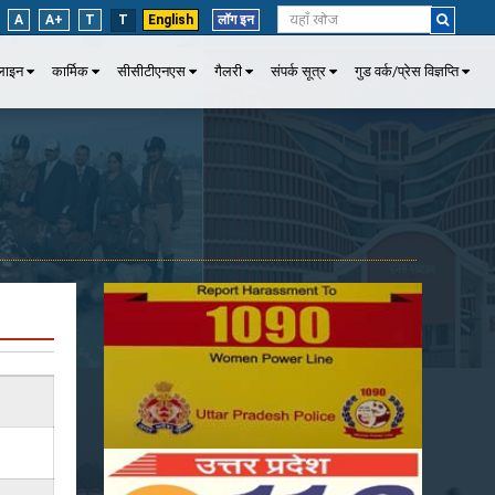
A
A+
T
T
English
लॉग इन
पलाइन
कार्मिक
सीसीटीएनएस
गैलरी
संपर्क सूत्र
गुड वर्क/प्रेस विज्ञप्ति