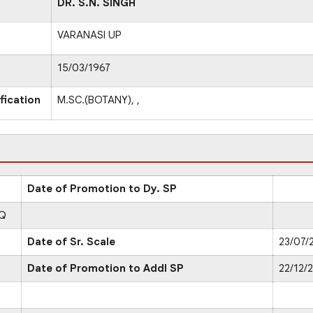
DR. S.N. SINGH
VARANASI UP
15/03/1967
fication
M.SC.(BOTANY), ,
Date of Promotion to Dy. SP
HQ
Date of Sr. Scale
23/07/
Date of Promotion to Addl SP
22/12/