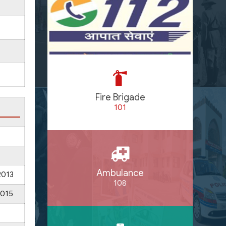
Fire Brigade
101
Ambulance
2013
108
2015