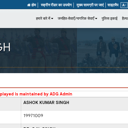
होम
स्क्रीन रीडर का उपयोग
मुख्य सामग्री पर जाएं
साइटमैप
A-
हमारे बारे में
जनहित-सेवाएँ/नागरिक सेवाएँ
पुलिस इकाई
हैल्
GH
splayed is maintained by ADG Admin
ASHOK KUMAR SINGH
19971009