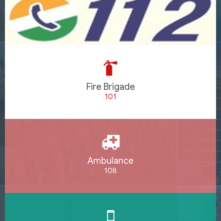
Fire Brigade
101
Ambulance
108