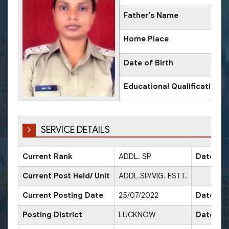
Father's Name
Home Place
Date of Birth
Educational Qualification
SERVICE DETAILS
Current Rank
ADDL. SP
Date of 
Current Post Held/ Unit
ADDL.SP/VIG. ESTT.
Current Posting Date
25/07/2022
Date of 
Posting District
LUCKNOW
Date of 