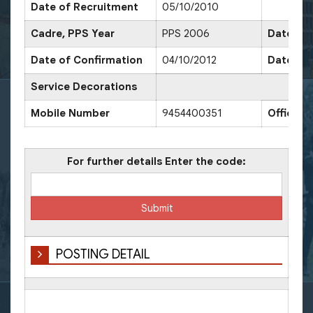
Date of Recruitment
05/10/2010
Cadre, PPS Year
PPS 2006
Date of 
Date of Confirmation
04/10/2012
Date of 
Service Decorations
Mobile Number
9454400351
Office 
For further details Enter the code:
POSTING DETAIL