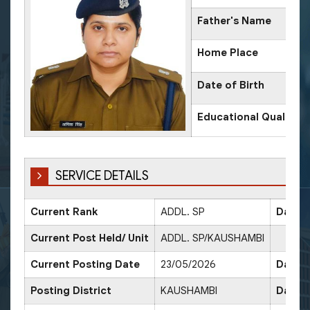
Father's Name
Home Place
Date of Birth
Educational Qualifica
SERVICE DETAILS
Current Rank
ADDL. SP
Date o
Current Post Held/ Unit
ADDL. SP/KAUSHAMBI
Current Posting Date
23/05/2026
Date o
Posting District
KAUSHAMBI
Date o