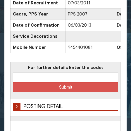
Date of Recruitment
07/03/2011
Cadre, PPS Year
PPS 2007
Date o
Date of Confirmation
06/03/2013
Date o
Service Decorations
Mobile Number
9454401081
Offic
For further details Enter the code:
POSTING DETAIL