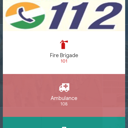
Fire Brigade
101
Ambulance
108