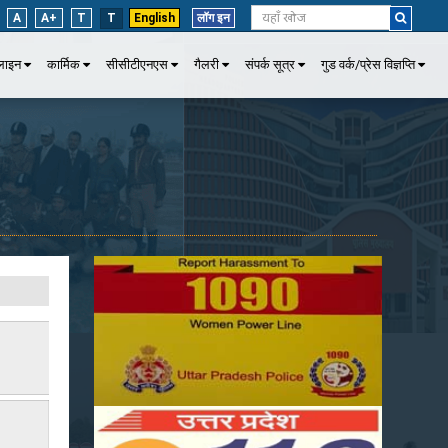
A
A+
T
T
English
लॉग इन
पलाइन
कार्मिक
सीसीटीएनएस
गैलरी
संपर्क सूत्र
गुड वर्क/प्रेस विज्ञप्ति