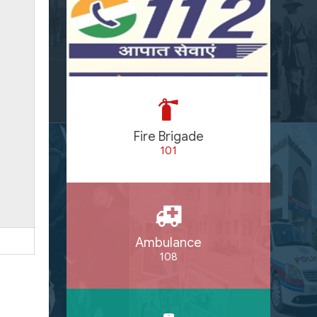
Fire Brigade
101
Ambulance
108