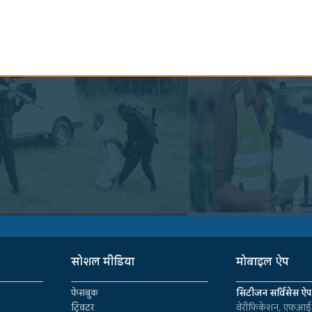
सोशल मीडिया
मोबाइल ऐप
फेसबुक
सिटीजन सर्विसेस ऐप
ट्विटर
वेरीफिकेशन, एफआईआ