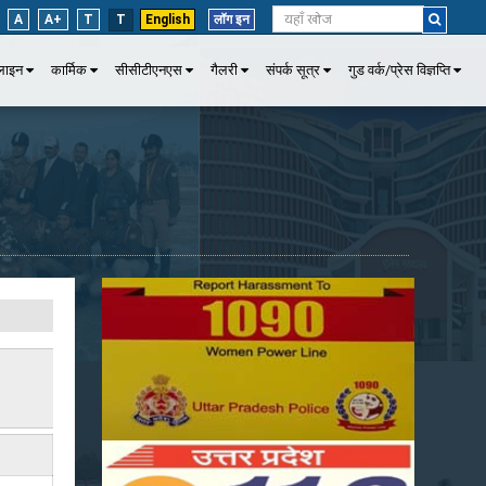
A
A+
T
T
English
लॉग इन
पलाइन
कार्मिक
सीसीटीएनएस
गैलरी
संपर्क सूत्र
गुड वर्क/प्रेस विज्ञप्ति