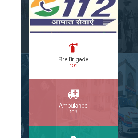
Fire Brigade
101
Ambulance
108