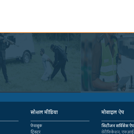
सोशल मीडिया
मोबाइल ऐप
फेसबुक
सिटीजन सर्विसेस ऐप
ट्विटर
वेरीफिकेशन, एफआईआ