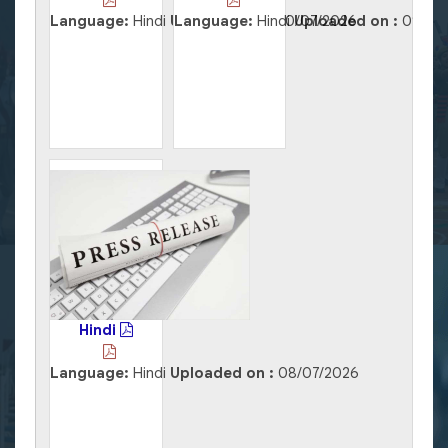
Language:
Hindi
Uploaded on :
Language:
Hindi
10/07/2026
Uploaded on :
09/07
Hindi
Language:
Hindi
Uploaded on :
08/07/2026