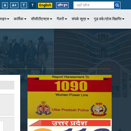
A
A+
T
T
English
लॉग इन
पलाइन
कार्मिक
सीसीटीएनएस
गैलरी
संपर्क सूत्र
गुड वर्क/प्रेस विज्ञप्ति