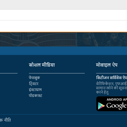
सोशल मीडिया
मोबाइल ऐप
फेसबुक
सिटीजन सर्विसेस ऐप
ट्विटर
वेरीफिकेशन, एफआईआ
सामान खोने की सूचन
इंस्टाग्राम
करने हेतु
पॉडकास्ट
क नीति