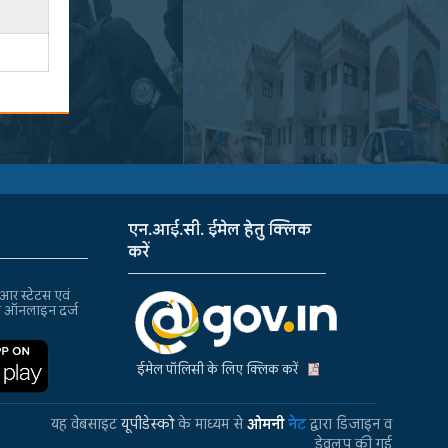
एन.आई.सी. ईमेल हेतु क्लिक
करें
र स्टेटस एवं
ा ऑनलाइन दर्ज
ईमेल पॉलिसी के लिए क्लिक करें
यह वेबसाइट
यूपीडेस्को
के माध्यम से
ओमनी
नेट
द्वारा डिजाइन व
डेवलप की गई