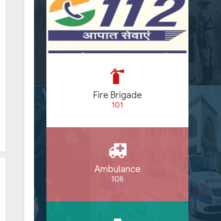
Fire Brigade
101
Ambulance
108