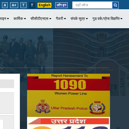
A
A+
T
T
English
लॉग इन
पलाइन
कार्मिक
सीसीटीएनएस
गैलरी
संपर्क सूत्र
गुड वर्क/प्रेस विज्ञप्ति