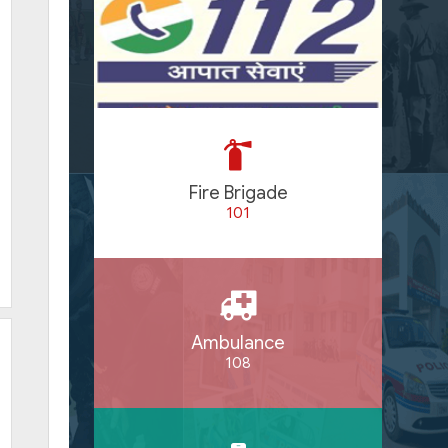
Fire Brigade
101
Ambulance
108