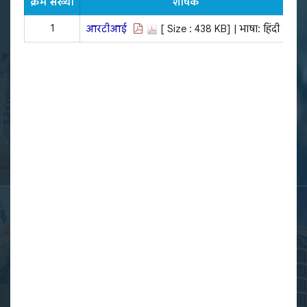
क्रम संख्या
शीर्षक
अ
1
आरटीआई
[ Size : 438 KB]
| भाषा: हिंदी |