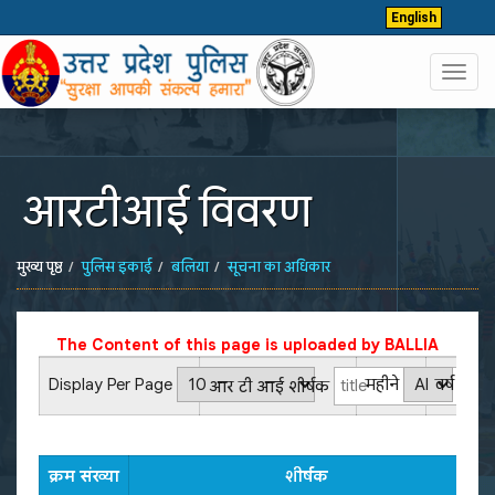
English
Toggl
navig
आरटीआई विवरण
मुख्य पृष्ठ
पुलिस इकाई
बलिया
सूचना का अधिकार
The Content of this page is uploaded by
BALLIA
Display Per Page
महीने
वर्ष
आर टी आई शीर्षक
क्रम संख्या
शीर्षक