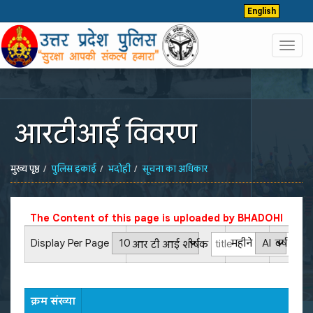
English
Toggl
navig
आरटीआई विवरण
मुख्य पृष्ठ
पुलिस इकाई
भदोही
सूचना का अधिकार
The Content of this page is uploaded by
BHADOHI
Display Per Page
महीने
वर्ष
आर टी आई शीर्षक
क्रम संख्या