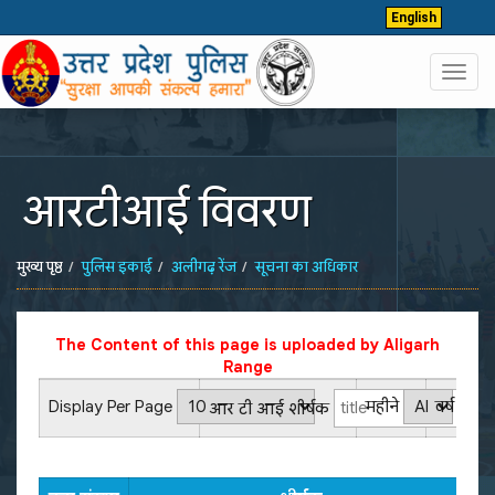
English
Toggl
navig
आरटीआई विवरण
मुख्य पृष्ठ
पुलिस इकाई
अलीगढ़ रेंज
सूचना का अधिकार
The Content of this page is uploaded by
Aligarh
Range
Display Per Page
महीने
वर्ष
आर टी आई शीर्षक