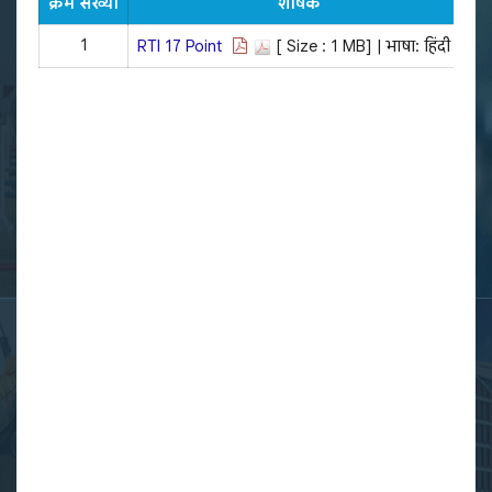
क्रम संख्या
शीर्षक
अ
1
RTI 17 Point
[ Size : 1 MB]
| भाषा: हिंदी |