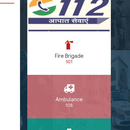
Fire Brigade
101
Ambulance
108