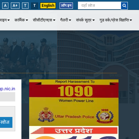
A
A+
T
T
English
लॉग इन
पलाइन
कार्मिक
सीसीटीएनएस
गैलरी
संपर्क सूत्र
गुड वर्क/प्रेस विज्ञप्ति
p.nic.in