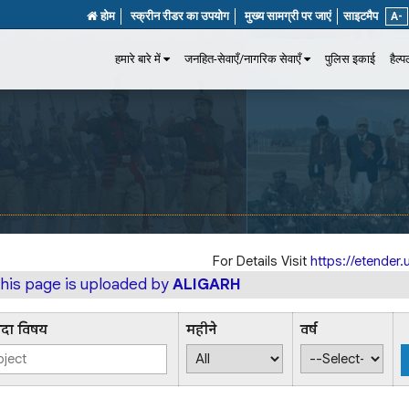
होम
स्क्रीन रीडर का उपयोग
मुख्य सामग्री पर जाएं
साइटमैप
A-
हमारे बारे में
जनहित-सेवाएँ/नागरिक सेवाएँ
पुलिस इकाई
हैल्
For Details Visit
https://etender.u
this page is uploaded by
ALIGARH
िदा विषय
महीने
वर्ष