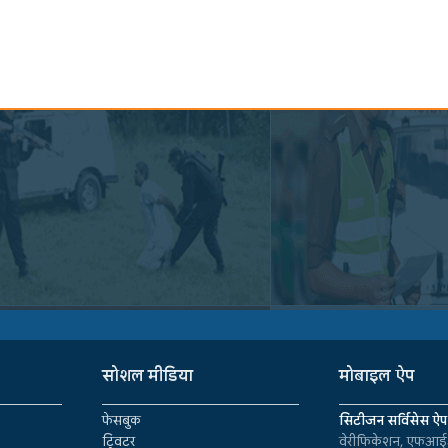
सोशल मीडिया
मोबाइल ऐप
फेसबुक
सिटीजन सर्विसेस ऐप
ट्विटर
वेरीफिकेशन, एफआईआ