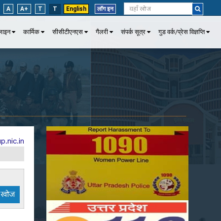
A
A+
T
T
English
लॉग इन
पलाइन
कार्मिक
सीसीटीएनएस
गैलरी
संपर्क सूत्र
गुड वर्क/प्रेस विज्ञप्ति
p.nic.in