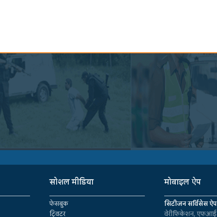
सोशल मीडिया
मोबाइल ऐप
फेसबुक
सिटीजन सर्विसेस ऐप
ट्विटर
वेरीफिकेशन, एफआईआ