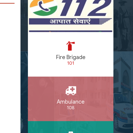
Fire Brigade
101
Ambulance
108