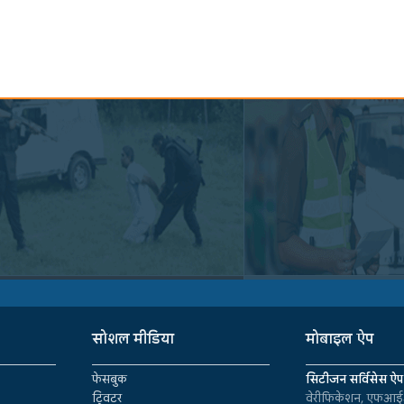
सोशल मीडिया
मोबाइल ऐप
फेसबुक
सिटीजन सर्विसेस ऐप
ट्विटर
वेरीफिकेशन, एफआईआ