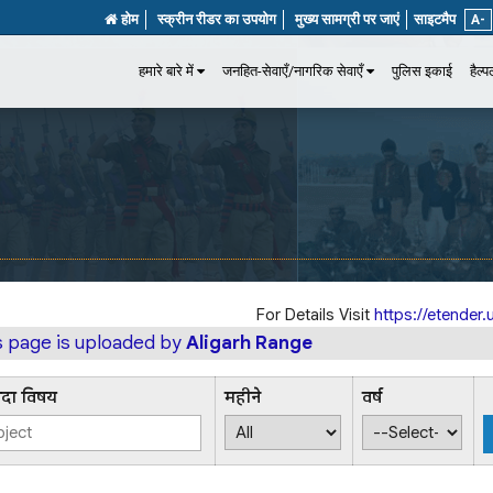
होम
स्क्रीन रीडर का उपयोग
मुख्य सामग्री पर जाएं
साइटमैप
A-
हमारे बारे में
जनहित-सेवाएँ/नागरिक सेवाएँ
पुलिस इकाई
हैल्
For Details Visit
https://etender.u
is page is uploaded by
Aligarh Range
िदा विषय
महीने
वर्ष