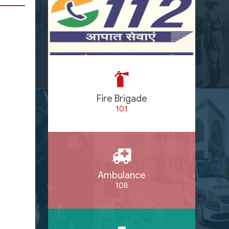
Fire Brigade
101
Ambulance
108