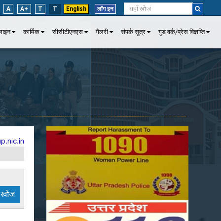
A
A+
T
T
English
लॉग इन
पलाइन
कार्मिक
सीसीटीएनएस
गैलरी
संपर्क सूत्र
गुड वर्क/प्रेस विज्ञप्ति
p.nic.in