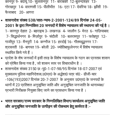
कानपुर 9- बदायूं 10- सुलतानपुर 11- बाराबंकी 12-बुलन्दशहर 13-
गोरखपुर 14- वाराणसी 15- पीलीभीत 16- एटा 17- देवरिया 18- झाँसी 19-
फैजाबाद 20- आगरा
शासनादेश संख्या 538/सात-न्याय-2-2001-124/89 दिनांक 24-05-
2001 के द्वारा निम्नांकित 20 जनपदों में विशेष न्यायालय की स्थापना की गई है ।
1- कानपुर देहात 2- बहराइच 3- लखनऊ 4- जालौन 5- मेरठ 6- गाज़ियाबाद
7- सिद्धार्थनगर 8- मिर्ज़ापुर 9- चंदौली 10- बलरामपुर 11- फतेहपुर 12-
गाजीपुर 13- मैनपुरी 14- कन्नौज 15- हरदोई 16- गौतमबुद्धनगर 17-
श्रावस्ती 18- बागपत 19- बरेली 20- ज्योतिबाफुलेनगर में विशेष न्यायालय
स्थापित किये गये हैं ।
प्रदेश के शेष जनपदों में इसी तरह के विशेष न्यायालय के गठन का प्रस्ताव शासन
को प्रेषित किया गया है , जो शासन स्तर पर विचाराधीन है ।
शासनादेश संख्या 3150 छ:-पु0-1-07-98/95 दिनांक 18-07-2007 एवं
मुख्यालय पुलिस महानिदेशक,उ0प्र0 के अर्द्धशा0 पत्र सं0:- डीजी-चार
-106(193)2007 दिनांक 20-7-2007 के अनुसार उ0प्र0 के जनपदों के
थानों में 23 प्रतिशत अनुसूचित जाति और अनुसूचित जनजाति के थानाध्यक्ष/
प्रभारी निरीक्षक नियुक्त किए जाने का प्रावधान किया गया है ।
भारत सरकार/राज्य सरकार के निम्नलिखित विभाग/कार्यालय अनुसूचित जाति
और अनुसूचित जनजाति के उत्पीड़न की रोकथाम हेतु कार्यरत है :-