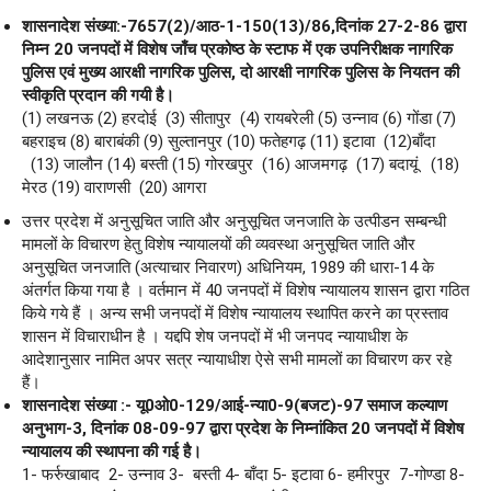
शासनादेश संख्या:-7657(2)/आठ-1-150(13)/86,दिनांक 27-2-86 द्वारा
निम्न 20 जनपदों में विशेष जाँच प्रकोष्ठ के स्टाफ में एक उपनिरीक्षक नागरिक
पुलिस एवं मुख्य आरक्षी नागरिक पुलिस, दो आरक्षी नागरिक पुलिस के नियतन की
स्वीकृति प्रदान की गयी है।
(1) लखनऊ (2) हरदोई (3) सीतापुर (4) रायबरेली (5) उन्नाव (6) गोंडा (7)
बहराइच (8) बाराबंकी (9) सुल्तानपुर (10) फतेहगढ़ (11) इटावा (12)बाँदा
(13) जालौन (14) बस्ती (15) गोरखपुर (16) आजमगढ़ (17) बदायूं (18)
मेरठ (19) वाराणसी (20) आगरा
उत्तर प्रदेश में अनुसूचित जाति और अनुसूचित जनजाति के उत्पीडन सम्बन्धी
मामलों के विचारण हेतु विशेष न्यायालयों की व्यवस्था अनुसूचित जाति और
अनुसूचित जनजाति (अत्याचार निवारण) अधिनियम, 1989 की धारा-14 के
अंतर्गत किया गया है । वर्तमान में 40 जनपदों में विशेष न्यायालय शासन द्वारा गठित
किये गये हैं । अन्य सभी जनपदों में विशेष न्यायालय स्थापित करने का प्रस्ताव
शासन में विचाराधीन है । यद्दपि शेष जनपदों में भी जनपद न्यायाधीश के
आदेशानुसार नामित अपर सत्र न्यायाधीश ऐसे सभी मामलों का विचारण कर रहे
हैं।
शासनादेश संख्या :- यू0ओ0-129/आई-न्या0-9(बजट)-97 समाज कल्याण
अनुभाग-3, दिनांक 08-09-97 द्वारा प्रदेश के निम्नांकित 20 जनपदों में विशेष
न्यायालय की स्थापना की गई है।
1- फर्रुखाबाद 2- उन्नाव 3- बस्ती 4- बाँदा 5- इटावा 6- हमीरपुर 7-गोण्डा 8-