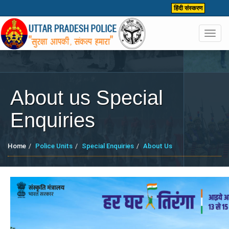
हिंदी संस्करण
Toggl
navig
About us Special
Enquiries
Home
Police Units
Special Enquiries
About Us