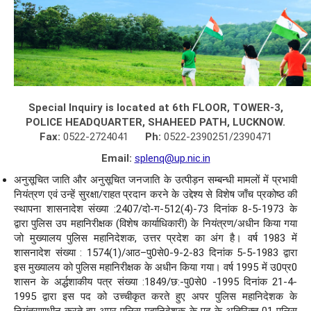
Special Inquiry is
located at 6th FLOOR, TOWER-3,
POL
I
CE HEADQUARTER, SHAHEED PATH, LUCKNOW.
Fax:
0522-2724041
Ph:
0522-2390251/2390471
Ema
il
:
splenq@up.nic.in
अनुसूचित जाति और अनुसूचित जनजाति के उत्पीड़न सम्बन्धी मामलों में प्रभावी
नियंत्रण एवं उन्हें सुरक्षा/राहत प्रदान करने के उद्देश्य से विशेष जाँच प्रकोष्ठ की
स्थापना शासनादेश संख्या :2407/दो-ग-512(4)-73 दिनांक 8-5-1973 के
द्वारा पुलिस उप महानिरीक्षक (विशेष कार्याधिकारी) के नियंत्रण/अधीन किया गया
जो मुख्यालय पुलिस महानिदेशक, उत्तर प्रदेश का अंग है। वर्ष 1983 में
शासनादेश संख्या : 1574(1)/आठ–पु0से0-9-2-83 दिनांक 5-5-1983 द्वारा
इस मुख्यालय को पुलिस महानिरीक्षक के अधीन किया गया। वर्ष 1995 में उ0प्र0
शासन के अर्द्धशाकीय पत्र संख्या :1849/छ:-पु0से0 -1995 दिनांक 21-4-
1995 द्वारा इस पद को उच्चीकृत करते हुए अपर पुलिस महानिदेशक के
नियंत्रणाधीन करते हुए अपर पुलिस महानिदेशक के पद के अतिरिक्त 01 पुलिस